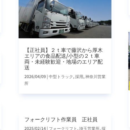
【正社員】２ｔ車で藤沢から厚木
エリアの食品配送/小型の２ｔ車
両・未経験歓迎・地場のエリア配
送
2026/04/09
|
中型トラック
,
採用
,
神奈川営業
所
フォークリフト作業員 正社員
2025/02/14
|
フォークリフト
,
埼玉営業所
,
採