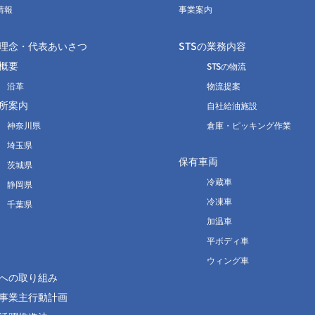
情報
事業案内
理念・代表あいさつ
STSの業務内容
概要
STSの物流
沿革
物流提案
所案内
自社給油施設
神奈川県
倉庫・ピッキング作業
埼玉県
保有車両
茨城県
冷蔵車
静岡県
冷凍車
千葉県
加温車
平ボディ車
ウィング車
への取り組み
事業主行動計画