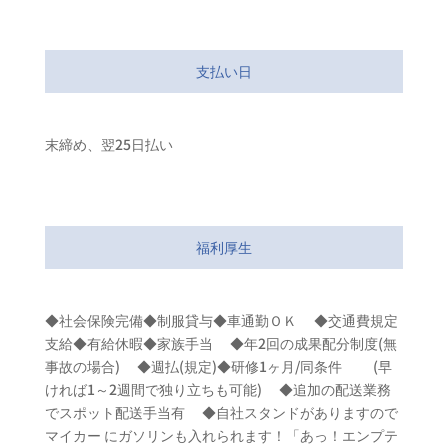
支払い日
末締め、翌25日払い
福利厚生
◆社会保険完備◆制服貸与◆車通勤ＯＫ ◆交通費規定
支給◆有給休暇◆家族手当 ◆年2回の成果配分制度(無
事故の場合) ◆週払(規定)◆研修1ヶ月/同条件 (早
ければ1～2週間で独り立ちも可能) ◆追加の配送業務
でスポット配送手当有 ◆自社スタンドがありますので
マイカー にガソリンも入れられます！「あっ！エンプテ