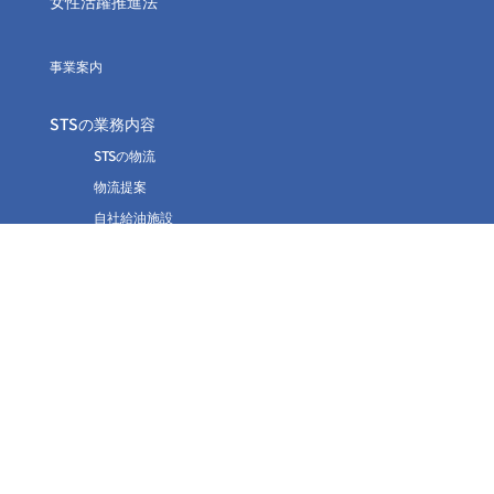
女性活躍推進法
事業案内
STSの業務内容
STSの物流
物流提案
自社給油施設
倉庫・ピッキング作業
保有車両
冷蔵車
冷凍車
加温車
平ボディ車
ウィング車