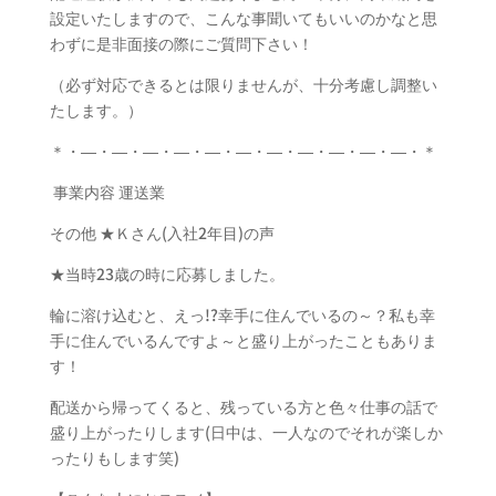
設定いたしますので、こんな事聞いてもいいのかなと思
わずに是非面接の際にご質問下さい！
（必ず対応できるとは限りませんが、十分考慮し調整い
たします。）
＊・―・―・―・―・―・―・―・―・―・―・―・＊
事業内容 運送業
その他 ★Ｋさん(入社2年目)の声
★当時23歳の時に応募しました。
輪に溶け込むと、えっ!?幸手に住んでいるの～？私も幸
手に住んでいるんですよ～と盛り上がったこともありま
す！
配送から帰ってくると、残っている方と色々仕事の話で
盛り上がったりします(日中は、一人なのでそれが楽しか
ったりもします笑)